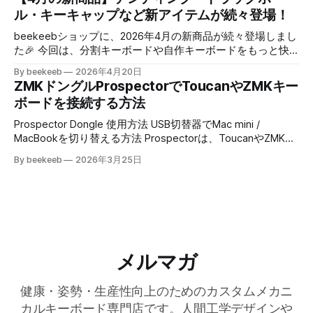
リーエンコーダ 🔄 ALPS EC11 ロータリーエンコーダ ⚡️
ル・キーキャップなど新アイテムが続々登場！
力メモリ液晶 * 1.26インチ・1.08インチの2サイズ * ZMK対応
1N4148 ダイオード - SMDタイプ 🔌 USB-C/USB-A - USB-C
* ブレイクアウトボード実装済み * 高い視認性 E-Inkみたい
2-way データケーブル 🔗 TRRS メタルケーブル 🌀 L字TRRS
beekeebショップに、2026年4月の新商品が続々登場しまし
な見た目ですが、
3.5mm 4極 コイルケーブル ⌨️ XVX Lumicat MAO Profile キ
た🎉 今回は、分割キーボードや自作キーボードをもっと快
ーキャップセット 自作キーボードの製作やカスタマイズを
適＆楽しくするアイテムをまとめてご紹介します！ 今回登
By beekeeb
2026年4月20日
楽しみたい方は、ぜひチェックしてみてください！ 🔄 ALPS
場した新商品はこちら👇 * 🧲 キーボードケース用 両面テー
ZMKドングルProspectorでToucanやZMKキー
EC12 ロープロ ロータリーエンコーダ （1個） 高さを抑えた
プ付き金属リング * ✋ リストレスト（2個） * ⚪️ 🟣19mmト
ボードを接続する方法
ロープロファイルタイプのロータリーエンコーダです。 音
ラックボール（超軽量） * ⌨️ MBK Legend ‡ 60s Red on
量調整やスクロール、レイヤー切り替えなど、キーボードの
Black * 🦶 サイズアップ・黒スタンド脚 * ✨ リストレスト ク
Prospector Dongle 使用方法 USB切替器でMac mini /
操作性をさらに高めることができます。 特徴
リアタイプ（2個） 分割キーボードやトラックボールキーボ
MacBookを切り替える方法 Prospectorは、ToucanやZMKを
ードを使用している方は、ぜひチェックしてみてください！
使用したキーボードの「ドングル」または「スキャナー」と
By beekeeb
2026年3月25日
🧲 キーボードケース用 両面テープ付き金属リング テンテ
して動作するデバイスです。 今回は Prospectorをドングル
ィングスタンドや磁気アクセサリーを取り付けるための金属
として使用する方法と、さらに USB切替器を使って複数の
リングです。 両面テープ付きなので、キーボードケースに
Macを1つのキーボードで操作する方法を紹介します。
貼り付けるだけで簡単に使用できます！ 特徴 * 強力な両面
Prospector Dongle 解説動画 以下の動画では、実際の接続方
テープ付き * 磁気テンティングスタンドに対応 * キーボード
法や動作の様子を紹介しています。 Prospectorとは？
ケースへ簡単取り付け * 分割キーボードのテンティング化に
Prospectorは、Toucanキーボードを拡張するデバイスで
便利 Toucanキーボードの
す。ドングルモードでは、Bluetooth信号をUSBに変換する役
メルマガ
割を持ちます。 接続の仕組みは以下の通りです。 Toucan →
Bluetooth → Prospector → USB → PC つまり * キーボードは
健康・姿勢・生産性向上のためのカスタムメカニ
ProspectorとBluetooth接続 * PCにはUSB接続 という構成に
なります。 この構成により ・PC側にBluetooth機能が不
カルキーボード専門店です。人間工学デザインや