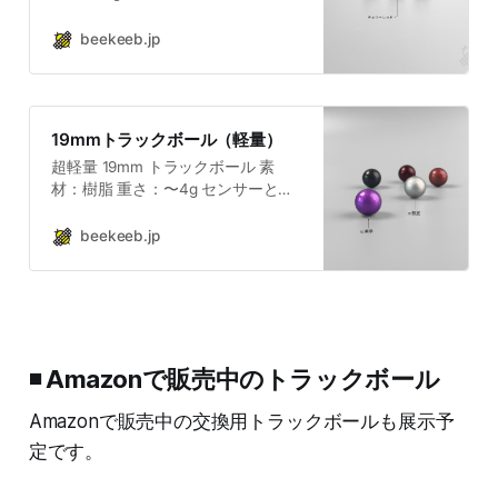
センサーとの組み合わせにより、動
作に差が出る可能性がございます。
beekeeb.jp
弊社以下の傾向を確認しておりま
す。 ・PAW3222 → ダークグレーで
も使用できる可能性が高い ・
PMW3610 → 互換性がないとのご報
19mmトラックボール（軽量）
告多数 ・その他センサー → 相性に
超軽量 19mm トラックボール 素
より正常に動作しない場合あり ご購
材：樹脂 重さ：〜4g センサーとの
入の前にご確認ください。
組み合わせにより、動作に差が出る
（2026.03.19）
可能性がございます。 予約注文：5
beekeeb.jp
月末〜6月初めに入荷予定（入荷次
第順次発送）
◾️ Amazonで販売中のトラックボール
Amazonで販売中の交換用トラックボールも展示予
定です。