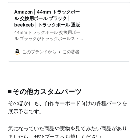
Amazon | 44mm トラックボー
ル 交換用ボール ブラック |
beekeeb | トラックボール 通販
44mm トラックボール 交換用ボー
ル ブラックがトラックボールストア
でいつでもお買い得。当日お急ぎ便
対象商品は、当日お届け可能です。
このブランドから
この著者から
アマゾン配送商品は、通常配送無料
（一部除く）。
◾️ その他カスタムパーツ
そのほかにも、自作キーボード向けの各種パーツを
展示予定です。
気になっていた商品や実物を見てみたい商品があり
ましたら、ぜひブースへお越しください。