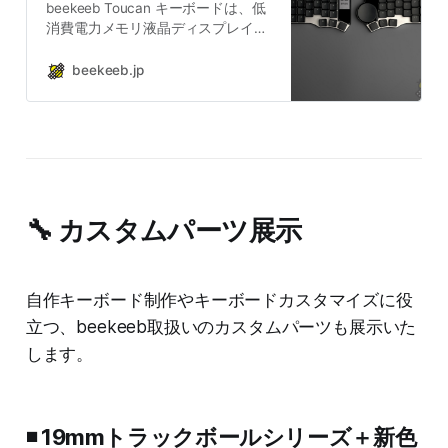
beekeeb Toucan キーボードは、低
消費電力メモリ液晶ディスプレイと
タッチパッドを一体化した分割型キ
ーボードで、人気のPiantor 配列を
beekeeb.jp
基に設計されています。仕事や旅行
などの外出先でも手軽に持ち運べる
ようデザインされており、機内でも
快適に使用できる、携帯性に優れた
キーボードを目指しています。 特徴
ワイヤレス Toucan は最新の Seeed
Studio XIAO nRF52840 Plus コント
🔧 カスタムパーツ展示
ローラーを搭載し、iPad やノートパ
ソコン、デスクトップ PC と
Bluetooth で接続できます。
Prospector などの Bluetooth ドング
自作キーボード制作やキーボードカスタマイズに役
ルともペアリング可能です。 DIY の
立つ、beekeeb取扱いのカスタムパーツも展示いた
楽しさをそのまま
します。
◾️ 19mmトラックボールシリーズ＋新色