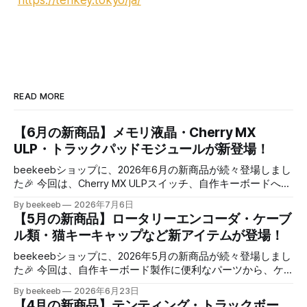
READ MORE
【6月の新商品】メモリ液晶・Cherry MX
ULP・トラックパッドモジュールが新登場！
beekeebショップに、2026年6月の新商品が続々登場しまし
た🎉 今回は、Cherry MX ULPスイッチ、自作キーボードへ組
み込めるZMK対応の超低消費電力ディスプレイや、トラック
By beekeeb
2026年7月6日
パッドをモジュールなどをご紹介します！ 今回登場した新
【5月の新商品】ロータリーエンコーダ・ケーブ
商品はこちら👇 🖥️ 低消費電力メモリ液晶ディスプレイ モジュ
ル類・猫キーキャップなど新アイテムが登場！
ール（1.26" / 1.08"） ⌨️ Cherry MX ULP タクタイル MX6C-
T3NB（5個） 🔳Azoteq TPS43 トラックパッド モジュール
beekeebショップに、2026年5月の新商品が続々登場しまし
自作キーボードを自分好みにカスタマイズしたい方は、ぜひ
た🎉 今回は、自作キーボード製作に便利なパーツから、ケ
チェックしてみてください🔍 🖥️ 低消費電力メモリ液晶ディス
ーブル、キーキャップなどのアイテムをご紹介します！ 今
By beekeeb
2026年6月23日
プレイ モジュール（1.26" / 1.08"） ZMK対応の低消費電力メ
回登場した新商品はこちら👇 🔄 ALPS EC12 ロープロ ロータ
【4月の新商品】テンティング・トラックボー
モリ液晶ディスプレイモジュールです。 特徴 * 超低消費電